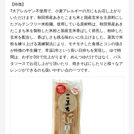
【特徴】
7大アレルゲン不使用で、小麦アレルギーの方にもお召し上がり
いただけます。秋田県産あきたこまち米と国産玄米を主原料にし
たグルテンフリー米粉麺。使用している原材料は、秋田県産あき
たこまち米を製粉した米粉と国産玄米香ばしく焙煎し、粉砕した
玄米を配合し、香ばしさも残る味わいに仕上げました。蒸気で米
粉を練り上げる蒸練製法により、モチモチした食感とコシの強さ
が特徴の半生麺で、常温1年という長い日持ちを実現し、ゆで時
間は、わずか3分で仕上がります。めんつゆだけではなく、パス
タソースでお召し上がり頂いたり、焼きそばにしたりと様々なア
レンジができるのも扱いやすい点の一つです。