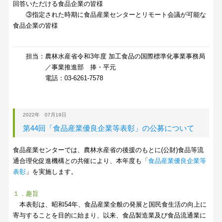
回答いただける食品企業の皆様
③指定された時期に食品産業センターとリモート会議が可能な
食品企業の皆様
担当：農林水産省令和3年度 加工食品の国際標準化事業事務局
／事業推進部 捧・平元
電話：03-6261-7578
2022年 07月19日
第44回「食品産業優良企業等表彰」の公募について
食品産業センターでは、農林水産省の後援のもとに(公財)食品等流
通合理化促進機構との共催により、本年度も「
食品産業優良企業等
表彰
」を実施します。
１．趣旨
本表彰は、昭和54年、食品産業全般の発展と国民食生活の向上に
寄与することを目的に始まり、以来、食品製造業及び食品流通業に