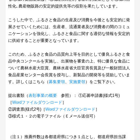
性化､農産物販路の安定的提供先等の役割を果たしています。
こうした中で、ふるさと食品の生産及び消費を今後とも安定的に発
展させていくためには、生産者、流通業者及び消費者の間のコミュ
ニケーションを強化し、ふるさと食品に関する適切な情報を安定的
に供給することが重要となっています。
このため、ふるさと食品の品質向上等を目的として優良ふるさと食
品中央コンクールを実施し、出展物を審査の上、特に優良な食品に
ついて農林水産大臣賞、農林水産省大臣官房長賞及び一般財団法人
食品産業センター会長賞を授与し、新製品の開発等を奨励していま
す。詳しくはこちら（
募集要領
、
実施要領
）をご覧下さい。
提出書類（
表彰事業の概要
参照）： ①応募申請書(様式1号)
［
Wordファイルダウンロード
］
②調査票(様式2号)［
Wordファイルダウンロード
］
③様式１・２の電子ファイル（Ｅメール送信可）
（注１）推薦件数は各都道府県につき１点とし、都道府県担当課