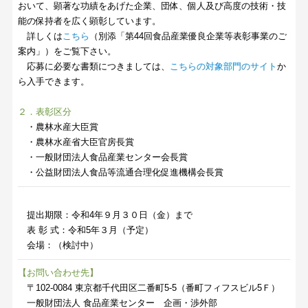
おいて、顕著な功績をあげた企業、団体、個人及び高度の技術・技
能の保持者を広く顕彰しています。
詳しくは
こちら
（別添「第44回食品産業優良企業等表彰事業のご
案内」）をご覧下さい。
応募に必要な書類につきましては、
こちらの対象部門のサイト
か
ら入手できます。
２．表彰区分
・農林水産大臣賞
・農林水産省大臣官房長賞
・一般財団法人食品産業センター会長賞
・公益財団法人食品等流通合理化促進機構会長賞
提出期限：令和4年９月３０日（金）まで
表 彰 式：令和5年３月（予定）
会場：（検討中）
【お問い合わせ先】
〒102-0084 東京都千代田区二番町5-5（番町フィフスビル5Ｆ）
一般財団法人 食品産業センター 企画・渉外部