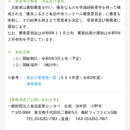
５．受賞者の審査・決定及び通知
主催者は書類審査を行い、優良なものを学識経験者等を持って構
成される「優良ふるさと食品中央コンクール審査委員会」に審査を
依頼し、その結果を踏まえて受賞者を決定し、受賞者及び推薦者に
通知します。
なお、審査委員会は令和4年１１月上旬、審査結果の通知は令和5年
２月初旬を予定しています。
６．表彰式典
（１）開催期日：令和5年3月上旬（予定）
（２）開催場所：（検討中）
※参考：・
過去の受賞者一覧
（Ｓ６３年度～令和3年度）
・選考基準
【事務局及びお問い合わせ先】
一般財団法人食品産業センター 企画・渉外部 小野寺
〒102-0084 東京都千代田区二番町5-5 番町フィフスビル5階
TEL:03-6261-7383（直通） FAX:03-6261-7967