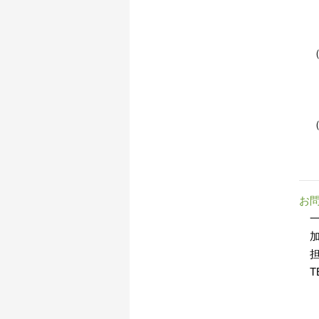
（郵
一
「
（メ
（
お問
一
加
担
TEL