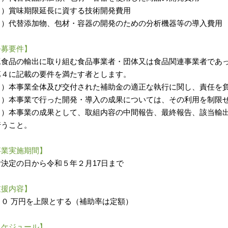
３）賞味期限延長に資する技術開発費用
４）代替添加物、包材・容器の開発のための分析機器等の導入費用
公募要件】
工食品の輸出に取り組む食品事業者・団体又は食品関連事業者であ
第４に記載の要件を満たす者とします。
１）本事業全体及び交付された補助金の適正な執行に関し、責任を
２）本事業で行った開発・導入の成果については、その利用を制限
３）本事業の成果として、取組内容の中間報告、最終報告、該当輸
行うこと。
事業実施期間】
付決定の日から令和５年２月17日まで
支援内容】
００ 万円を上限とする（補助率は定額）
スケジュール】