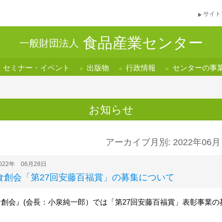
サイト
食品産業センター
一般財団法人
セミナー・イベント
出版物
行政情報
センターの事
お知らせ
アーカイブ月別: 2022年06月
022年 06月28日
食創会「第27回安藤百福賞」の募集について
食創会』(会長：小泉純一郎）では「第27回安藤百福賞」表彰事業