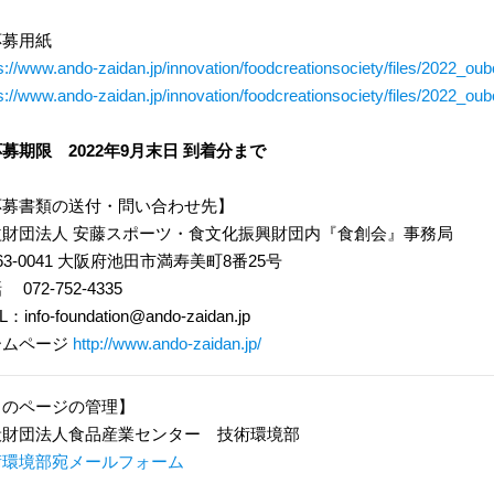
応募用紙
s://www.ando-zaidan.jp/innovation/foodcreationsociety/files/2022_oub
s://www.ando-zaidan.jp/innovation/foodcreationsociety/files/2022_ou
募期限 2022年9月末日 到着分まで
応募書類の送付・問い合わせ先】
益財団法人 安藤スポーツ・食文化振興財団内『食創会』事務局
63-0041 大阪府池田市満寿美町8番25号
072-752-4335
L：info-foundation@ando-zaidan.jp
ームページ
http://www.ando-zaidan.jp/
このページの管理】
般財団法人食品産業センター 技術環境部
術環境部宛メールフォーム