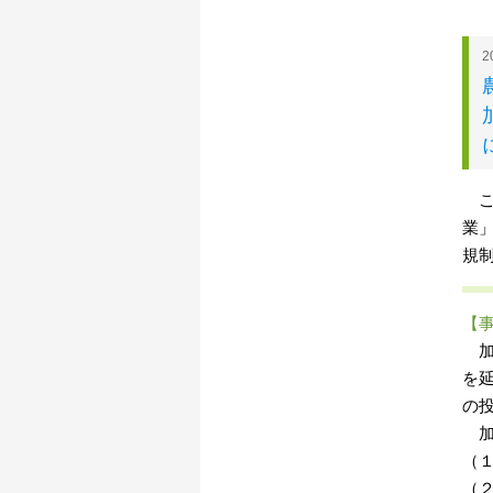
2
こ
業
規
【
加
を
の
加
（
（