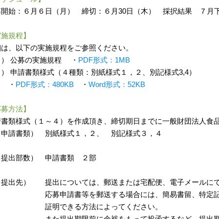
募開始：６月６日（月） 締切：６月30日（木） 採択結果 ７月
実施規程】
細は、以下の実施規程をご参照ください。
１） 公募の実施規程 ・
PDF形式：1MB
） 申請書類様式（４種類：別紙様式１，２、別記様式3,4）
・
PDF形式：480KB
・
Word形式：52KB
応募方法】
請書類様式（１～４）を作成頂き、締切期日までに一般財団法人食
申請書類） 別紙様式１，２、 別記様式３，４
提出部数） 申請書類 ２部
提出先） 提出については、郵送または宅配便、電子メールにて
募申請書等を郵送する場合には、簡易書留、特定記録
明できる方法によってください。
た提出期限前に余裕をもって投函するなど、提出期限