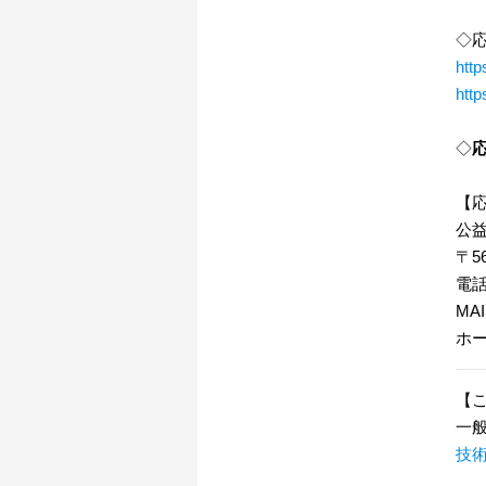
◇
http
http
◇
応
【
公
〒5
電話 
MAI
ホ
【
一
技