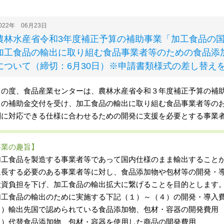
022年 06月23日
農林水産省令和3年度補正予算の補助事業「加工食品の
加工食品の輸出に取り組む食品事業者等のための食品添
について（締切：6月30日）※申請書類様式の差し替え
の度、食品産業センターは、農林水産省令和３年度補正予算の補助
」の補助金交付を受け、加工食品の輸出に取り組む食品事業者等の
制に対応できる仕様に合わせるための開発に支援を必要とする事業
事業の趣旨】
工食品を製造する事業者等であって国内仕様のまま輸出することが
延長する必要のある事業者等に対し、食品添加物や包材等の開発・
投資負担を下げ、加工食品の輸出拡大に繋げることを目的とします
工食品の輸出のために実施する下記（１）～（４）の開発・導入
１）輸出先国で認められている食品添加物、包材・容器の開発費用
２）代替食品添加物、包材・容器を使用した商品の開発費用