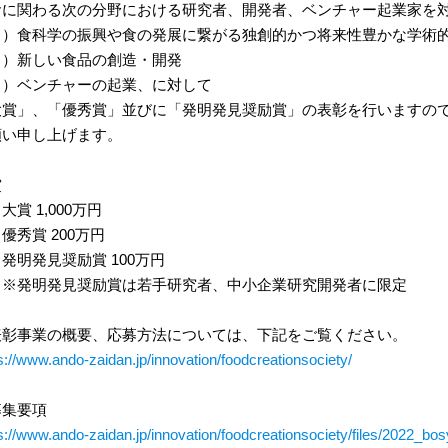
に関わる次の分野における研究者、開発者、ベンチャー起業家
１）食科学の振興や食の発展に繋がる独創的かつ将来性豊かな学
２）新しい食品の創造・開発
３）ベンチャーの起業、に対して
大賞」、「優秀賞」並びに「発明発見奨励賞」の表彰を行いますの
願い申し上げます。
賞
賞 1,000万円
秀賞 200万円
発明発見奨励賞 100万円
発明発見奨励賞は若手研究者、中小企業研究開発者に限定
表彰事業の概要、応募方法については、下記をご覧ください。
s://www.ando-zaidan.jp/innovation/foodcreationsociety/
募集要項
s://www.ando-zaidan.jp/innovation/foodcreationsociety/files/2022_bos