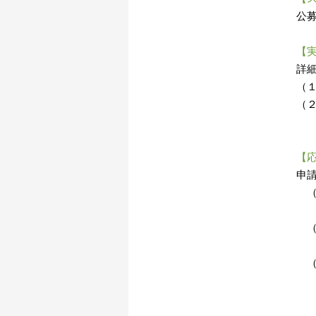
公
【
詳
（
（２
【
申
（
（
（
応
証
ま