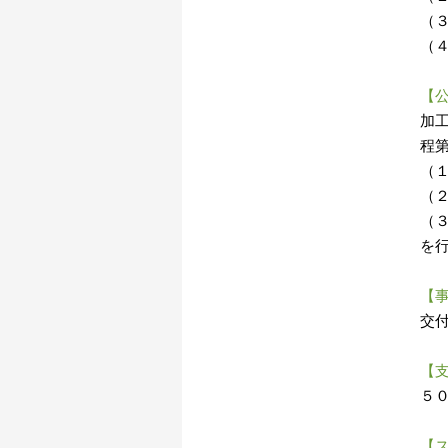
（
（
【
加
程
（
（
（
を
【
交
【
５
【