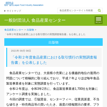
サイトマップ
一般財団法人
食品産業センター
食品産業センター
>
出版物
>
「令和２年度食品産業における取引慣行の実態調査報告書」を公表しました
出版物
2021年 09月 08日
「令和２年度食品産業における取引慣行の実態調査報
告書」を公表しました
食品産業センターでは、大規模小売業による優越的地位の濫用の
問題について積極的に取り組んでおり、平成７年よりほぼ毎年食品
製造事業者を対象に実態調査を行っています。
令和２年度は、令和3年2月に、食品製造事業者1,700社を対象に
アンケート調査を実施しました。
今回の調査では、①協賛金、センターフィー、従業員派遣、不当
な値引き・特売商品等の買いたたき、過度の情報開示の要求、プラ