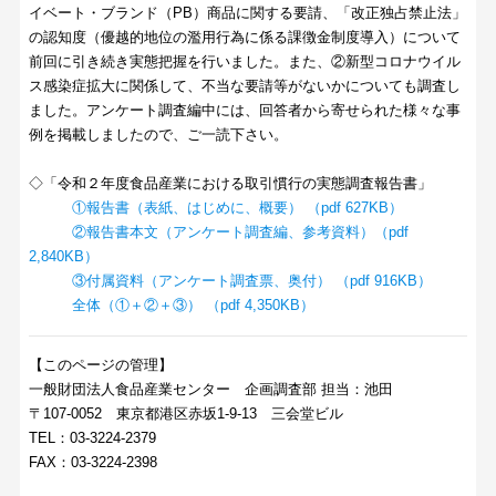
イベート・ブランド（PB）商品に関する要請、「改正独占禁止法」
の認知度（優越的地位の濫用行為に係る課徴金制度導入）について
前回に引き続き実態把握を行いました。また、②新型コロナウイル
ス感染症拡大に関係して、不当な要請等がないかについても調査し
ました。アンケート調査編中には、回答者から寄せられた様々な事
例を掲載しましたので、ご一読下さい。
◇「令和２年度食品産業における取引慣行の実態調査報告書」
①報告書（表紙、はじめに、概要） （pdf 627KB）
②報告書本文（アンケート調査編、参考資料）（pdf
2,840KB）
③付属資料（アンケート調査票、奥付） （pdf 916KB）
全体（①＋②＋③） （pdf 4,350KB）
【このページの管理】
一般財団法人食品産業センター 企画調査部 担当：池田
〒107-0052 東京都港区赤坂1-9-13 三会堂ビル
TEL：03-3224-2379
FAX：03-3224-2398