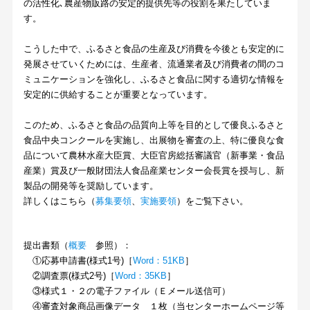
の活性化､農産物販路の安定的提供先等の役割を果たしていま
す。
こうした中で、ふるさと食品の生産及び消費を今後とも安定的に
発展させていくためには、生産者、流通業者及び消費者の間のコ
ミュニケーションを強化し、ふるさと食品に関する適切な情報を
安定的に供給することが重要となっています。
このため、ふるさと食品の品質向上等を目的として優良ふるさと
食品中央コンクールを実施し、出展物を審査の上、特に優良な食
品について農林水産大臣賞、大臣官房総括審議官（新事業・食品
産業）賞及び一般財団法人食品産業センター会長賞を授与し、新
製品の開発等を奨励しています。
詳しくはこちら（
募集要領
、
実施要領
）をご覧下さい。
提出書類（
概要
参照）：
①応募申請書(様式1号)［
Word：51KB
］
②調査票(様式2号)［
Word：35KB
］
③様式１・２の電子ファイル（Ｅメール送信可）
④審査対象商品画像データ １枚（当センターホームページ等