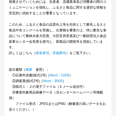
発展させていくためには、生産者、流通業者及び消費者の間のコ
ミュニケーションを強化し、ふるさと食品に関する適切な情報を
安定的に供給することが重要となっています。
このため、ふるさと食品の品質向上等を目的として優良ふるさと
食品中央コンクールを実施し、出展物を審査の上、特に優良な食
品について農林水産大臣賞、大臣官房長賞及び一般財団法人食品
産業センター会長賞を授与し、新製品の開発等を奨励していま
す。
詳しくはこちら（
募集要領
、
実施要領
）をご覧下さい。
提出書類（
概要
参照）：
①応募申請書(様式1号)［
Word：51KB
］
②調査票(様式2号)［
Word：35KB
］
③様式１・２の電子ファイル（Ｅメール送信可）
④審査対象商品画像データ（当センターホームページ等掲載
用）
ファイル形式：JPEGまたはPNG（解像度の高いデータをお
送りください。）