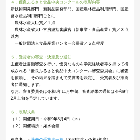
４．優良ふるさと食品中央コンクールの表彰内容
新技術開発部門、新製品開発部門、国産農林産品利用部門、国産
畜水産品利用部門ごとに
農林水産大臣賞／１点
農林水産省大臣官房総括審議官（新事業・食品産業）賞／３点
以内
一般財団法人食品産業センター会長賞／５点程度
５．受賞者の審査・決定及び通知
主催者は書類審査を行い、優良なものを学識経験者等を持って構
成される「優良ふるさと食品中央コンクール審査委員会」に審査
を依頼し、その結果を踏まえて受賞者を決定し、受賞者及び推薦
者に通知します。
なお、審査委員会は令和8年11月中旬、審査結果の通知は令和9年
2月上旬を予定しています。
６．表彰式典
（１）開催期日：令和9年3月4日（木）
（２）開催場所：如水会館
※参考：・
過去の受賞者一覧
（Ｓ63年度～令和7年度）