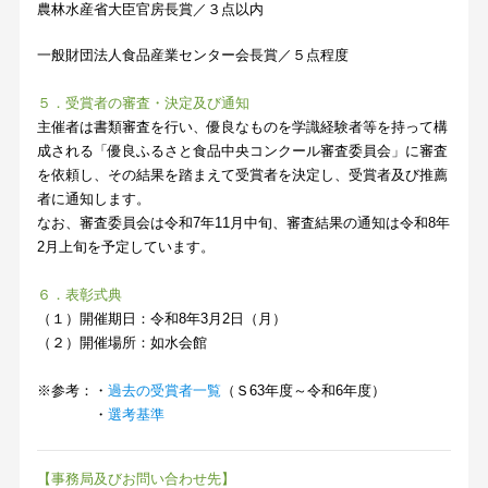
農林水産省大臣官房長賞／３点以内
一般財団法人食品産業センター会長賞／５点程度
５．受賞者の審査・決定及び通知
主催者は書類審査を行い、優良なものを学識経験者等を持って構
成される「優良ふるさと食品中央コンクール審査委員会」に審査
を依頼し、その結果を踏まえて受賞者を決定し、受賞者及び推薦
者に通知します。
なお、審査委員会は令和7年11月中旬、審査結果の通知は令和8年
2月上旬を予定しています。
６．表彰式典
（１）開催期日：令和8年3月2日（月）
（２）開催場所：如水会館
※参考：・
過去の受賞者一覧
（Ｓ63年度～令和6年度）
・
選考基準
【事務局及びお問い合わせ先】