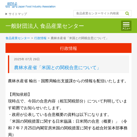
サイトマップ
一般財団法人
食品産業センター
食品産業センター
>
行政情報
>
農林水産省「米国との関税合意について」
行政情報
2025年 07月 29日
農林水産省「米国との関税合意について」
農林水産省 輸出・国際局輸出支援課からの情報を配信いたします。
【周知依頼】
現時点で、今回の合意内容（相互関税部分）について判明していま
す範囲でお知らせいたします。
・政府が公表している合意概要の資料は以下になります。
「米国の関税措置に関する日米協議：日米間の合意（概要）」（令
和７年７月25日内閣官房米国の関税措置に関する総合対策本部事務
局）