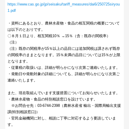
https://www.cas.go.jp/jp/seisaku/tariff_measures/dai6/250725siryou
1.pdf
・資料にあるとおり、農林水産物・食品の相互関税の概要について
は以下のとおりです。
〇８月１日より、相互関税10％ →15％（含：既存の関税率）
（注）
（注）既存の関税率が15％以上の品目には追加関税は課されず既存
の関税率のままとなります。15％未満の品目については15％が上限
となります。
・従量税の取扱いは、詳細が明らかになり次第ご連絡いたします。
・発動日や発動対象の詳細についても、詳細が明らかになり次第ご
連絡いたします。
また、現在取組んでいます支援措置についてお知らせいたします。
・農林水産物・食品の特別相談窓口を設けています。
※お問合せ先：03-6744-2398（農林水産省 輸出・国際局輸出支援
課(特別相談窓口)）
・官民金融機関に対し、相談に丁寧に対応するよう要請していま
す。