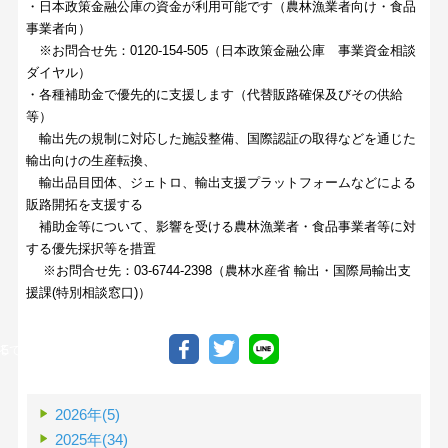
・日本政策金融公庫の資金が利用可能です（農林漁業者向け・食品
事業者向）
※お問合せ先：0120-154-505（日本政策金融公庫 事業資金相談
ダイヤル）
・各種補助金で優先的に支援します（代替販路確保及びその供給
等）
輸出先の規制に対応した施設整備、国際認証の取得などを通じた
輸出向けの生産転換、
輸出品目団体、ジェトロ、輸出支援プラットフォームなどによる
販路開拓を支援する
補助金等について、影響を受ける農林漁業者・食品事業者等に対
する優先採択等を措置
※お問合せ先：03-6744-2398（農林水産省 輸出・国際局輸出支
援課(特別相談窓口)）
る
INEで送る
2026年(5)
2025年(34)